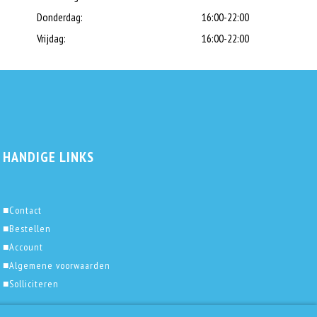
Donderdag:
16:00-22:00
Vrijdag:
16:00-22:00
HANDIGE LINKS
■
Contact
■
Bestellen
■
Account
■
Algemene voorwaarden
■
Solliciteren