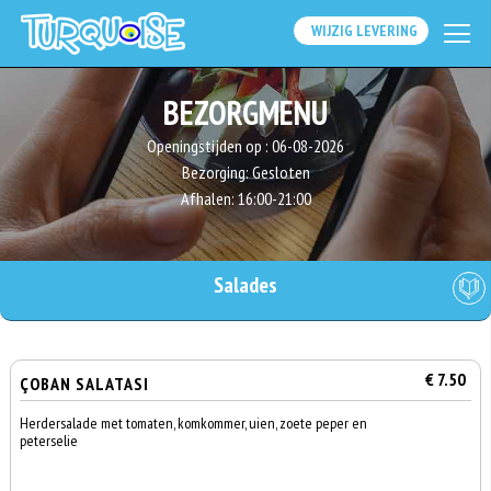
WIJZIG LEVERING
BEZORGMENU
Openingstijden op :
06-08-2026
Bezorging:
Gesloten
Afhalen:
16:00-21:00
Salades
€ 7.50
ÇOBAN SALATASI
Herdersalade met tomaten, komkommer, uien, zoete peper en
peterselie