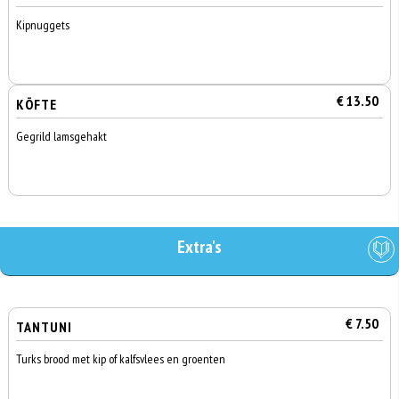
Kipnuggets
€ 13.50
KÖFTE
Gegrild lamsgehakt
Extra's
€ 7.50
TANTUNI
Turks brood met kip of kalfsvlees en groenten